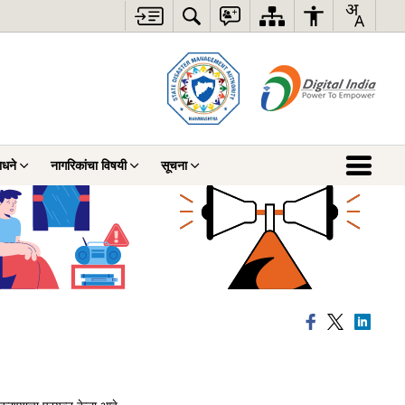
ाधने
नागरिकांचा विषयी
सूचना