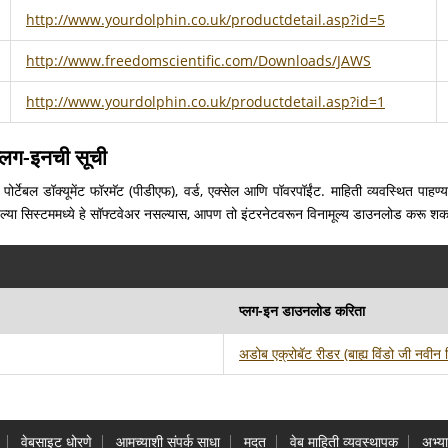
http://www.yourdolphin.co.uk/productdetail.asp?id=5
http://www.freedomscientific.com/Downloads/JAWS
http://www.yourdolphin.co.uk/productdetail.asp?id=1
्लग-इनची सूची
 पोर्टेबल डॉक्यूमेंट फॉरमॅट (पीडीएफ), वर्ड, एक्सेल आणि पॉवरपॉईंट. माहिती व्यवस्थित प
पल्या सिस्टममध्ये हे सॉफ्टवेअर नसल्यास, आपण तो इंटरनेटवरून विनामूल्य डाउनलोड करू श
प्लग-इन डाउनलोड करिता
अडोब एक्रोबॅट रीडर
(बाह्य विंडो जी नवीन 
वेबसाइट धोरणे
आमच्याशी संपर्क साधा
मदत
वेब माहिती व्यवस्थापक
अभ्य