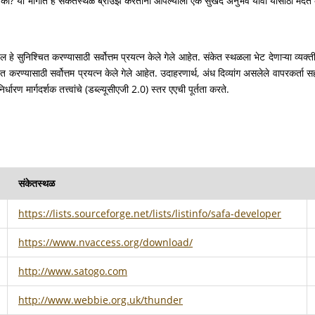
आहे का? या भागात हे संकेतस्थळ ब्राउझ करताना आपल्याला एक सुखद अनुभव यावा यासाठी मदत क
हे सुनिश्चित करण्यासाठी सर्वोत्तम प्रयत्न केले गेले आहेत. संकेत स्थळला भेट देणाऱ्या व्यक
श्चित करण्यासाठी सर्वोत्तम प्रयत्न केले गेले आहेत. उदाहरणार्थ, अंध दिव्यांग असलेले वापरकर
िर्धारण मार्गदर्शक तत्त्वांचे (डब्ल्यूसीएजी 2.0) स्तर एएची पूर्तता करते.
संकेतस्थळ
https://lists.sourceforge.net/lists/listinfo/safa-developer
https://www.nvaccess.org/download/
http://www.satogo.com
http://www.webbie.org.uk/thunder