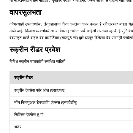
या संकेतस्थळावरील माहिती / पृष्ठांवर प्रवेश / नॅव्हिगेट करणे आपणास कठीण जाते 
वापरसुलभता
कोणत्याही उपकरणांचा, तंत्रज्ञानाचा किवा क्षमतेचा वापर करून हे संकेतस्थळ बघता येईल 
आले आहे. दिव्यांग व्यक्तींकरीता या वेबसाइटवरील सर्व माहिती उपलब्ध व्ह्यावी हे सुनि
वेबसाइट वर्ल्ड वाइड वेब कंसोर्टियम (डब्ल्यू3 सी) द्वारे घालून दिलेल्या वेब सामग्री प्रवेशन
स्क्रीन रीडर प्रवेश
विविध स्क्रीन वाचकांशी संबंधित माहिती
स्क्रीन रीडर
स्क्रीन ऍक्सेस फॉर ऑल (एसएएफए)
नॉन व्हिज्युअल डेस्कटॉप ऍक्सेस (एनव्हीडीए)
सिस्टिम ऍक्सेस टू गो
थंडर