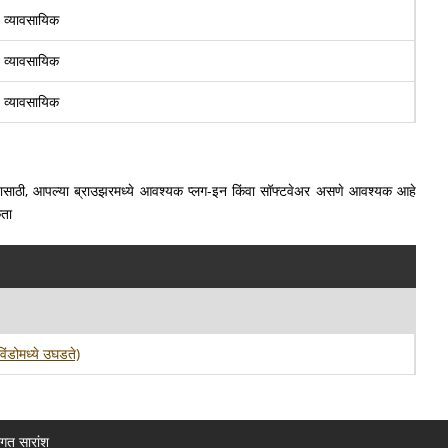
व्यावसायिक
व्यावसायिक
व्यावसायिक
ाहण्यासाठी, आपल्या ब्राउझरमध्ये आवश्यक प्लग-इन किंवा सॉफ्टवेअर असणे आवश्यक आहे
कता
विंडोमध्ये उघडते)
ागत सारांश