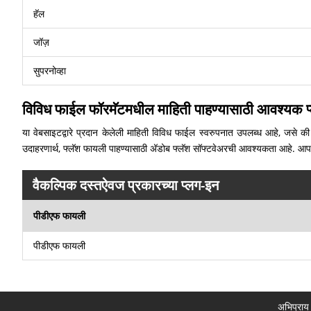
हॅल
जॉज़
सुपरनोव्हा
विविध फाईल फॉरमॅटमधील माहिती पाहण्यासाठी आवश्यक प
या वेबसाइटद्वारे प्रदान केलेली माहिती विविध फाईल स्वरुपनात उपलब्ध आहे, जसे की
उदाहरणार्थ, फ्लॅश फायली पाहण्यासाठी अ‍ॅडोब फ्लॅश सॉफ्टवेअरची आवश्यकता आहे. आ
वैकल्पिक दस्तऐवज प्रकारच्या प्लग-इन
पीडीएफ फायली
पीडीएफ फायली
अभिप्राय